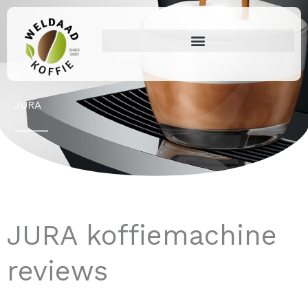
Ga
naar
de
inhoud
JURA
JURA koffiemachine
reviews