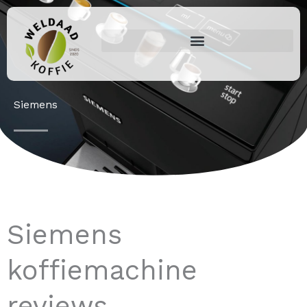
Ga
naar
de
inhoud
Siemens
Siemens
koffiemachine
reviews