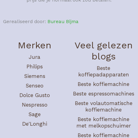
Gerealiseerd door:
Bureau Bijma
Merken
Veel gelezen
blogs
Jura
Philips
Beste
koffiepadapparaten
Siemens
Beste koffiemachine
Senseo
Beste espressomachines
Dolce Gusto
Beste volautomatische
Nespresso
koffiemachine
Sage
Beste koffiemachine
De'Longhi
met melkopschuimer
Beste koffiemachine