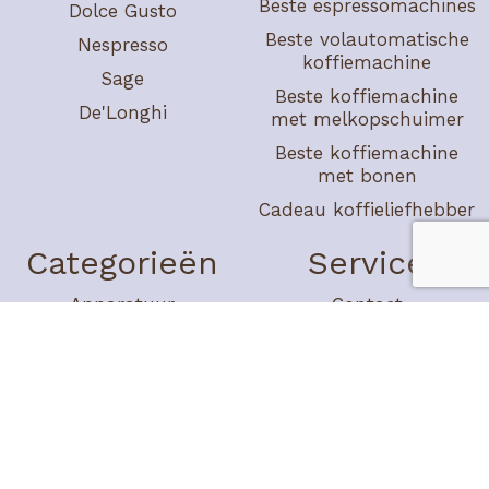
Beste espressomachines
Dolce Gusto
Beste volautomatische
Nespresso
koffiemachine
Sage
Beste koffiemachine
De'Longhi
met melkopschuimer
Beste koffiemachine
met bonen
Cadeau koffieliefhebber
Categorieën
Service
Apparatuur
Contact
Koffiebonen
Over ons
Koffiezetten
Adverteren
Reviews
Disclaimer
Koffierecepten
Privacy policy