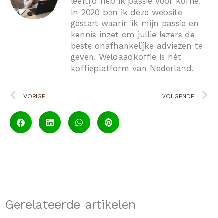
leeftijd heb ik passie voor koffie.
In 2020 ben ik deze website
gestart waarin ik mijn passie en
kennis inzet om jullie lezers de
beste onafhankelijke adviezen te
geven. Weldaadkoffie is hét
koffieplatform van Nederland.
Vorige
V
VORIGE
VOLGENDE
Gerelateerde artikelen