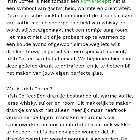
Irish Coffee is niet zomaar een
koffierecept
; het is
een symbool van gastvrijheid, warmte en creativiteit.
Deze iconische cocktail combineert de diepe smaken
van koffie met de scherpe zoetheid van whisky en
wordt stijlvol afgemaakt met een romige laag room.
Het maakt niet uit of je probeert op te warmen op
een koude avond of gewoon simpelweg iets wilt
drinken terwijl je geniet van een speciaal moment,
Irish Coffee kan het allemaal. We beginnen hier door
deze geliefde drank te ontrafelen en je te helpen bij
het maken van jouw eigen perfecte glas.
Wat is Irish Coffee?
Irish Coffee: Een drankje bestaande uit warme koffie,
Ierse whisky, suiker en room. Dit makkelijk te maken
drankje smaakt niet alleen heerlijk maar heeft ook
verschillende lagen in smaken en aroma’s die
samenwerken om ons comfortabel maar ook wakker
te houden. Het is dan ook geen wonder dat dit
drankje overal ter wereld populair is geworden. De