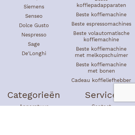
koffiepadapparaten
Siemens
Beste koffiemachine
Senseo
Beste espressomachines
Dolce Gusto
Beste volautomatische
Nespresso
koffiemachine
Sage
Beste koffiemachine
De'Longhi
met melkopschuimer
Beste koffiemachine
met bonen
Cadeau koffieliefhebber
Categorieën
Service
Apparatuur
Contact
Koffiebonen
Over ons
Koffiezetten
Adverteren
Reviews
Disclaimer