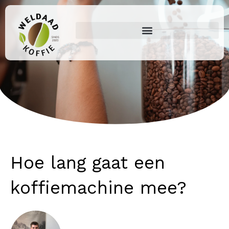
Ga
naar
de
inhoud
Hoe lang gaat een
koffiemachine mee?