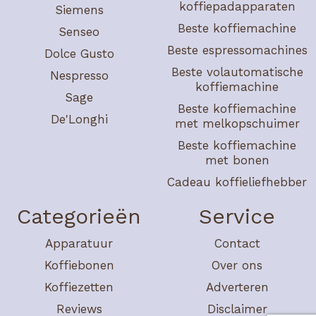
koffiepadapparaten
Siemens
Beste koffiemachine
Senseo
Beste espressomachines
Dolce Gusto
Beste volautomatische
Nespresso
koffiemachine
Sage
Beste koffiemachine
De'Longhi
met melkopschuimer
Beste koffiemachine
met bonen
Cadeau koffieliefhebber
Categorieën
Service
Apparatuur
Contact
Koffiebonen
Over ons
Koffiezetten
Adverteren
Reviews
Disclaimer