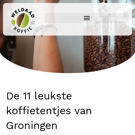
Ga
naar
de
inhoud
De 11 leukste
koffietentjes van
Groningen